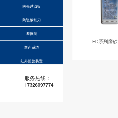
陶瓷过滤板
陶瓷板刮刀
摩擦圈
FD系列磨
超声系统
红外报警装置
磨砂洗手液
服务热线：
17326097774
消泡机
检测取样器
激光粒度分析仪