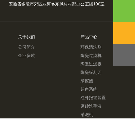
安徽省铜陵市郊区灰河乡东风村村部办公室搂106室
关于我们
产品中心
公司简介
环保清洗剂
企业资质
陶瓷过滤机
陶瓷过滤板
陶瓷板刮刀
摩擦圈
超声系统
红外报警装置
磨砂洗手液
消泡机