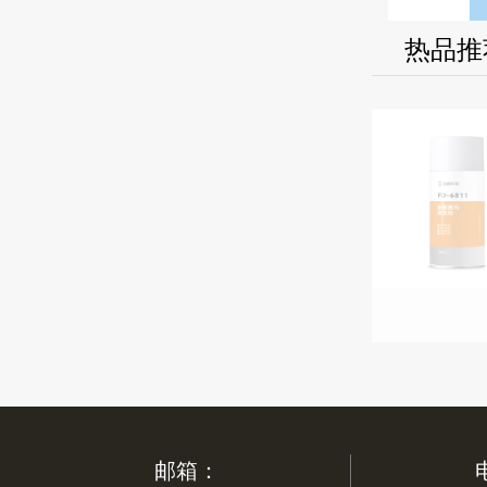
热品
矿浆浓度计
邮箱：