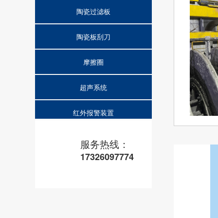
陶瓷过滤板
陶瓷板刮刀
摩擦圈
超声系统
红外报警装置
磨砂洗手液
服务热线：
17326097774
消泡机
检测取样器
激光粒度分析仪