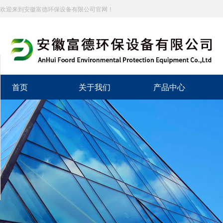
欢迎来到安徽富德环保设备有限公司官网！
分享到
新浪微博
首页
关于我们
产品中心
微信
百度贴吧
豆瓣
QQ好友
QQ空间
复制网址
打印