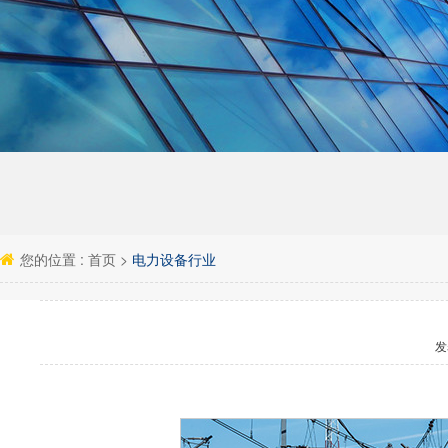
您的位置 :
首页
>
电力设备行业
发