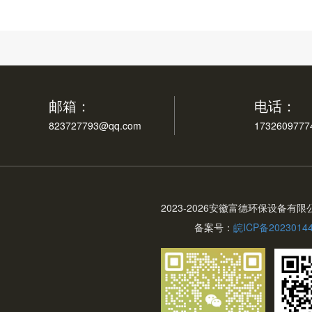
邮箱：
电话：
823727793@qq.com
1732609777
2023-
2026安徽富德环保设备有限
备案号：
皖ICP备2023014