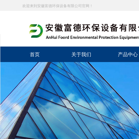
欢迎来到安徽富德环保设备有限公司官网！
分享到
新浪微博
首页
关于我们
产品中心
微信
百度贴吧
豆瓣
QQ好友
QQ空间
复制网址
打印