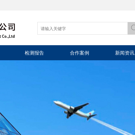
检测报告
合作案例
新闻资讯