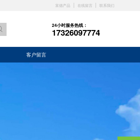
富德产品
在线留言
联系我们
24小时服务热线：
17326097774
客户留言