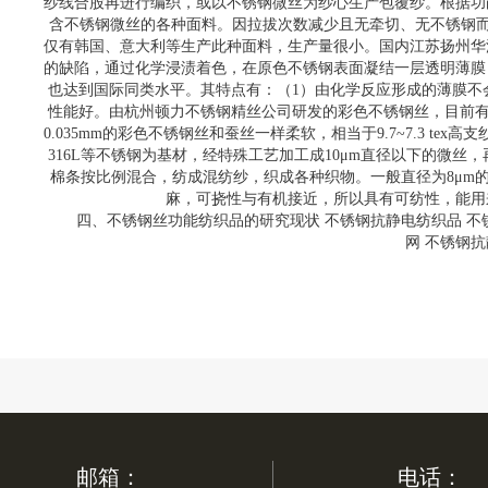
纱线合股再进行编织，或以不锈钢微丝为纱心生产包覆纱。根据功
含不锈钢微丝的各种面料。因拉拔次数减少且无牵切、无不锈钢而
仅有韩国、意大利等生产此种面料，生产量很小。国内江苏扬州华
的缺陷，通过化学浸渍着色，在原色不锈钢表面凝结一层透明薄膜
也达到国际同类水平。其特点有：（1）由化学反应形成的薄膜不
性能好。由杭州顿力不锈钢精丝公司研发的彩色不锈钢丝，目前有
0.035mm的彩色不锈钢丝和蚕丝一样柔软，相当于9.7~7.3 tex
316L等不锈钢为基材，经特殊工艺加工成10μm直径以下的微
棉条按比例混合，纺成混纺纱，织成各种织物。一般直径为8μm
麻，可挠性与有机接近，所以具有可纺性，能用
四、不锈钢丝功能纺织品的研究现状 不锈钢抗静电纺织品 不
网 不锈钢
邮箱：
电话：