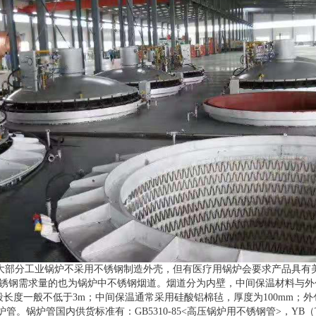
大部分工业锅炉不采用不锈钢制造外壳，但有医疗用锅炉会要求产品具有
锈钢需求量的也为锅炉中不锈钢烟道。烟道分为内壁，中间保温材料与外包保
段长度一般不低于3m；中间保温通常采用硅酸铝棉毡，厚度为100mm；外
锅炉管国内供货标准有：GB5310-85<高压锅炉用不锈钢管>，YB（T）