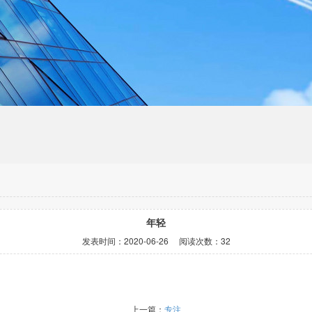
年轻
发表时间：
2020-06-26
阅读次数：
32
上一篇：
专注