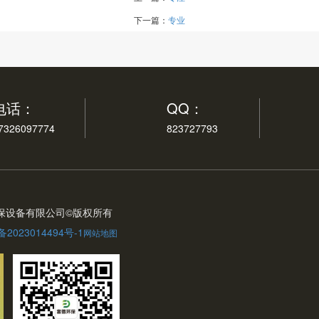
下一篇：
专业
电话：
QQ：
7326097774
823727793
环保设备有限公司©版权所有
备2023014494号-1
网站地图