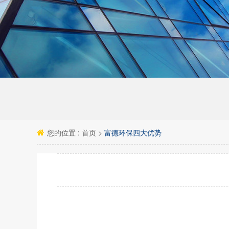
您的位置 :
首页
>
富德环保四大优势